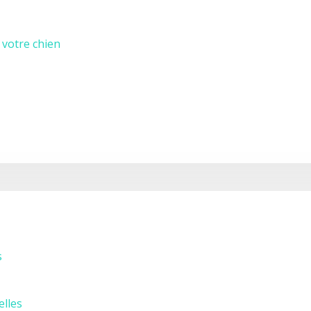
 votre chien
s
elles