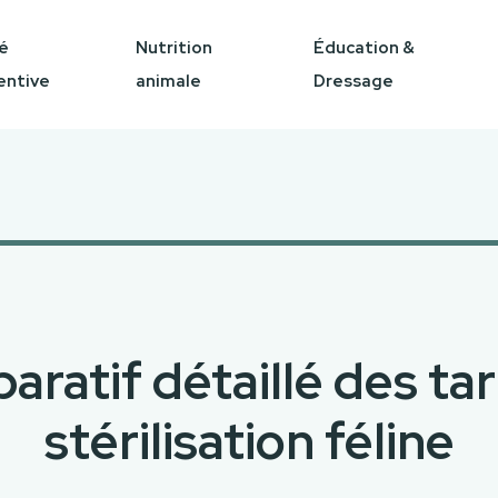
é
Nutrition
Éducation &
entive
animale
Dressage
ratif détaillé des tar
stérilisation féline