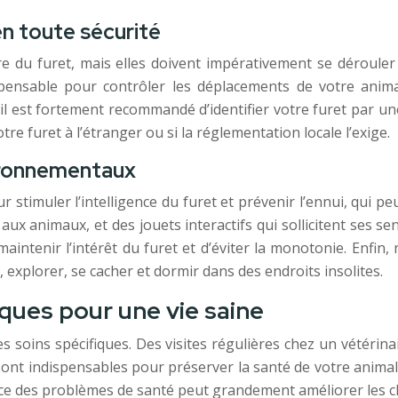
en toute sécurité
re du furet, mais elles doivent impérativement se dérouler 
spensable pour contrôler les déplacements de votre anima
t il est fortement recommandé d’identifier votre furet par u
re furet à l’étranger ou si la réglementation locale l’exige.
ironnementaux
timuler l’intelligence du furet et prévenir l’ennui, qui p
x animaux, et des jouets interactifs qui sollicitent ses sen
maintenir l’intérêt du furet et d’éviter la monotonie. Enfi
explorer, se cacher et dormir dans des endroits insolites.
iques pour une vie saine
des soins spécifiques. Des visites régulières chez un vété
nt indispensables pour préserver la santé de votre animal e
oce des problèmes de santé peut grandement améliorer les c