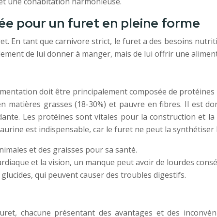
e et une cohabitation harmonieuse.
tée pour un furet en pleine forme
t. En tant que carnivore strict, le furet a des besoins nutriti
ulement de lui donner à manger, mais de lui offrir une alimen
alimentation doit être principalement composée de protéines
n matières grasses (18-30%) et pauvre en fibres. Il est do
te. Les protéines sont vitales pour la construction et la 
aurine est indispensable, car le furet ne peut la synthétiser
nimales et des graisses pour sa santé.
ardiaque et la vision, un manque peut avoir de lourdes cons
es glucides, qui peuvent causer des troubles digestifs.
furet, chacune présentant des avantages et des inconvéni