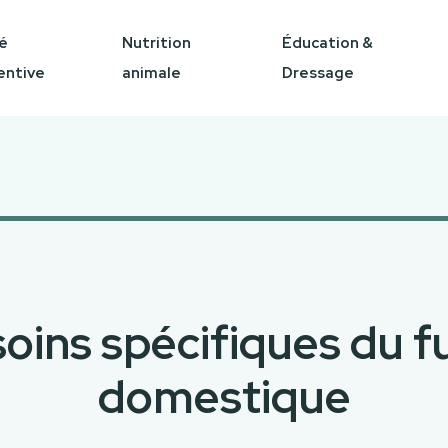
é
Nutrition
Éducation &
entive
animale
Dressage
oins spécifiques du f
domestique