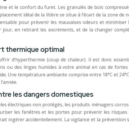
giène et le confort du furet. Les granulés de bois compressé
acement idéal de la litière se situe à l’écart de la zone de
spensable pour prévenir les mauvaises odeurs et minimiser 
 jour, en retirant les excréments, et de la changer compl
rt thermique optimal
ffrir d’hyperthermie (coup de chaleur). Il est donc essent
ons ou des linges humides à votre animal en cas de fortes
mide. Une température ambiante comprise entre 18°C et 24°C
l’année.
ontre les dangers domestiques
âbles électriques non protégés, les produits ménagers corro
curiser les fenêtres et les portes pour prévenir les risque
urrait ingérer accidentellement. La vigilance et la préventio