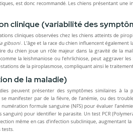
s tiques, est donc recommandé. Les chiens présentant une 
ion clinique (variabilité des sympt
tations cliniques observées chez les chiens atteints de pir
a gibsoni
. L’âge et la race du chien influencent également l
ire du chien joue un rôle majeur dans la gravité de la ma
s, comme la leishmaniose ou l’ehrlichiose, peut aggraver l
stations de la piroplasmose, compliquant ainsi le traitement
tion de la maladie)
ladies peuvent présenter des symptômes similaires à la pi
e manifester par de la fièvre, de l’anémie, ou des troubl
 numération formule sanguine (NFS) pour évaluer l’anémie
 sanguin) pour identifier le parasite. Un test PCR (Polymer
étection même en cas d’infection subclinique, augmentant la
 tests.