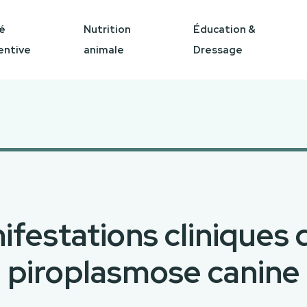
é
Nutrition
Éducation &
entive
animale
Dressage
ifestations cliniques d
piroplasmose canine