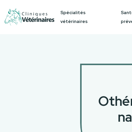
Spécialités
Sant
vétérinaires
prév
Othém
na