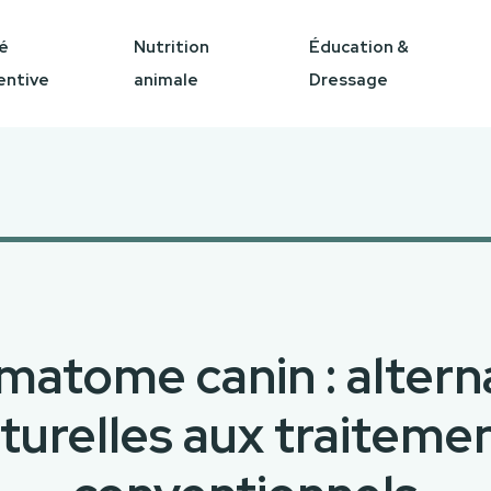
é
Nutrition
Éducation &
entive
animale
Dressage
atome canin : altern
turelles aux traiteme