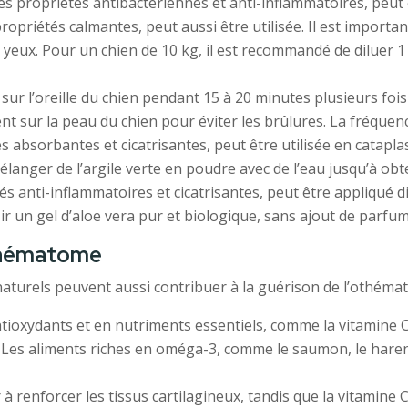
es propriétés antibactériennes et anti-inflammatoires, peut 
priétés calmantes, peut aussi être utilisée. Il est important
s yeux. Pour un chien de 10 kg, il est recommandé de diluer 1 
ur l’oreille du chien pendant 15 à 20 minutes plusieurs fois 
nt sur la peau du chien pour éviter les brûlures. La fréquence
 absorbantes et cicatrisantes, peut être utilisée en cataplas
 mélanger de l’argile verte en poudre avec de l’eau jusqu’à ob
és anti-inflammatoires et cicatrisantes, peut être appliqué d
r un gel d’aloe vera pur et biologique, sans ajout de parfum
othématome
aturels peuvent aussi contribuer à la guérison de l’othéma
tioxydants et en nutriments essentiels, comme la vitamine C
. Les aliments riches en oméga-3, comme le saumon, le hareng
 renforcer les tissus cartilagineux, tandis que la vitamine C 