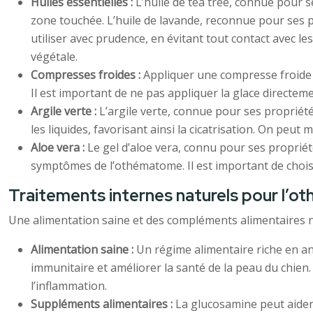
Huiles essentielles :
L’huile de tea tree, connue pour s
zone touchée. L’huile de lavande, reconnue pour ses pro
utiliser avec prudence, en évitant tout contact avec le
végétale.
Compresses froides :
Appliquer une compresse froide s
Il est important de ne pas appliquer la glace directeme
Argile verte :
L’argile verte, connue pour ses propriétés
les liquides, favorisant ainsi la cicatrisation. On peut
Aloe vera :
Le gel d’aloe vera, connu pour ses propriét
symptômes de l’othématome. Il est important de choisi
Traitements internes naturels pour l’
Une alimentation saine et des compléments alimentaires n
Alimentation saine :
Un régime alimentaire riche en an
immunitaire et améliorer la santé de la peau du chien
l’inflammation.
Suppléments alimentaires :
La glucosamine peut aider à