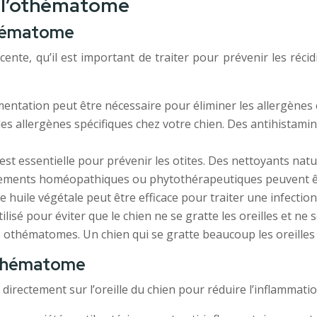
r l’othématome
thématome
e, qu’il est important de traiter pour prévenir les récidiv
ntation peut être nécessaire pour éliminer les allergènes c
 les allergènes spécifiques chez votre chien. Des antihistami
est essentielle pour prévenir les otites. Des nettoyants natur
raitements homéopathiques ou phytothérapeutiques peuvent êtr
e huile végétale peut être efficace pour traiter une infection d
ilisé pour éviter que le chien ne se gratte les oreilles et ne 
othématomes. Un chien qui se gratte beaucoup les oreilles p
’othématome
irectement sur l’oreille du chien pour réduire l’inflammation