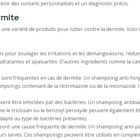
nir des conseils personnalisés et un diagnostic précis.
rmite
i une variété de produits pour lutter contre la dermite. Voici
pour soulager les irritations et les démangeaisons, réduire
ydratantes et apaisantes. D’autres ingrédients comme la cam
 sont fréquentes en cas de dermite. Un shampoing anti-fong
shampoings contenant de la clotrimazole ou de la miconazole.
vent être infectées par des bactéries. Un shampoing antiba
mme le triclosan ou le benzoyl peroxyde peuvent également ê
dapté au type de bactéries présentes.
 sont une cause fréquente de dermite. Un shampoing anti-pa
leurs larves. Ces shampoings peuvent être utilisés en complé