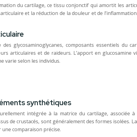
tion du cartilage, ce tissu conjonctif qui amortit les articu
é articulaire et la réduction de la douleur et de l’inflammati
iculaire
e des glycosaminoglycanes, composants essentiels du ca
eurs articulaires et de raideurs. L’apport en glucosamine vi
ne varie selon les individus.
pléments synthétiques
rellement intégrée à la matrice du cartilage, associée 
us de crustacés, sont généralement des formes isolées. La bi
r une comparaison précise.