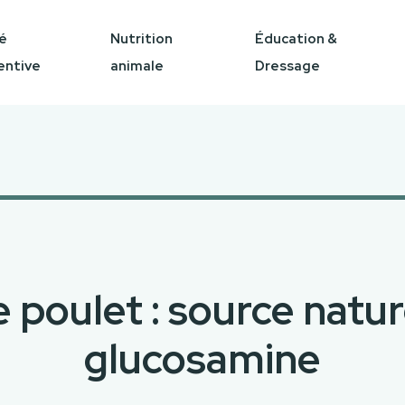
é
Nutrition
Éducation &
entive
animale
Dressage
 poulet : source natur
glucosamine