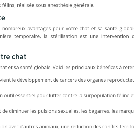
 félins, réalisée sous anesthésie générale.
te
e nombreux avantages pour votre chat et sa santé globale.
re temporaire, la stérilisation est une intervention d
otre chat
t et sa santé globale. Voici les principaux bénéfices à reten
prévient le développement de cancers des organes reproducte
 un outil essentiel pour lutter contre la surpopulation féline 
et de diminuer les pulsions sexuelles, les bagarres, les marq
ion avec d’autres animaux, une réduction des conflits territ