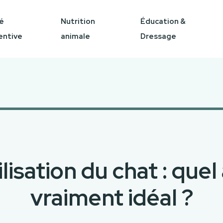
é
Nutrition
Éducation &
entive
animale
Dressage
ilisation du chat : quel
vraiment idéal ?