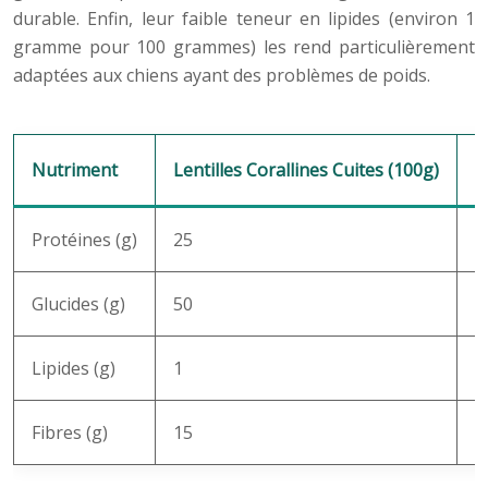
durable. Enfin, leur faible teneur en lipides (environ 1
gramme pour 100 grammes) les rend particulièrement
adaptées aux chiens ayant des problèmes de poids.
Nutriment
Lentilles Corallines Cuites (100g)
C
Protéines (g)
25
2
Glucides (g)
50
4
Lipides (g)
1
1
Fibres (g)
15
5